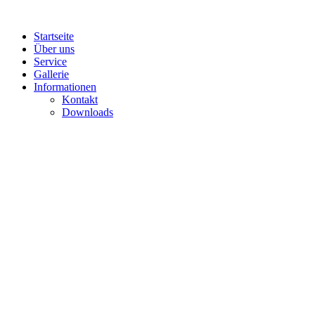
Skip
to
content
Startseite
Über uns
Service
Gallerie
Informationen
Kontakt
Downloads